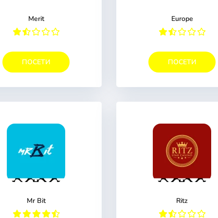
Merit
Europe
ПОСЕТИ
ПОСЕТИ
Mr Bit
Ritz