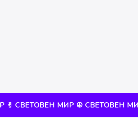
ЕТОВЕН МИР ☮︎ СВЕТОВЕН МИР ✌︎︎
СВ