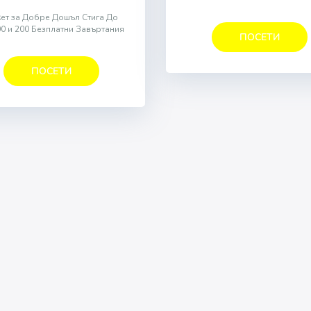
ет за Добре Дошъл Стига До
00 и 200 Безплатни Завъртания
ПОСЕТИ
ПОСЕТИ