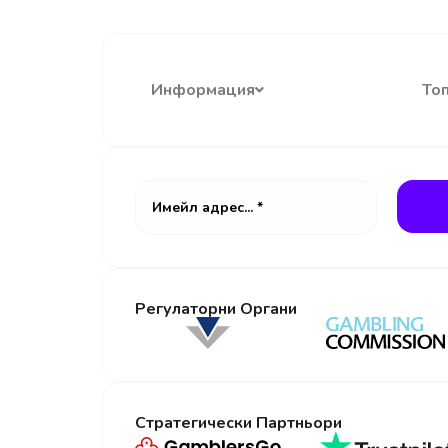
Информация
То
Регулаторни Органи
Стратегически Партньори