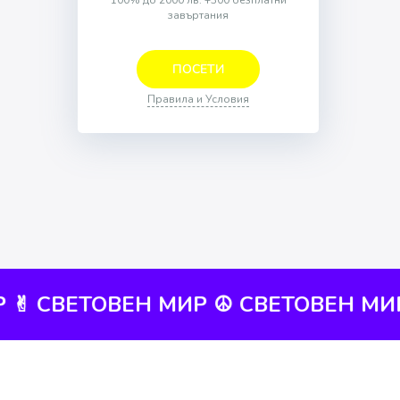
100% до 2000 лв. +300 безплатни
завъртания
ПОСЕТИ
Правила и Условия
ТОВЕН МИР ☮︎ СВЕТОВЕН МИР ✌︎︎
СВ