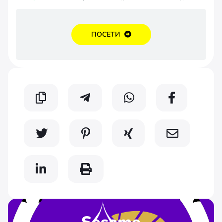
ПОСЕТИ