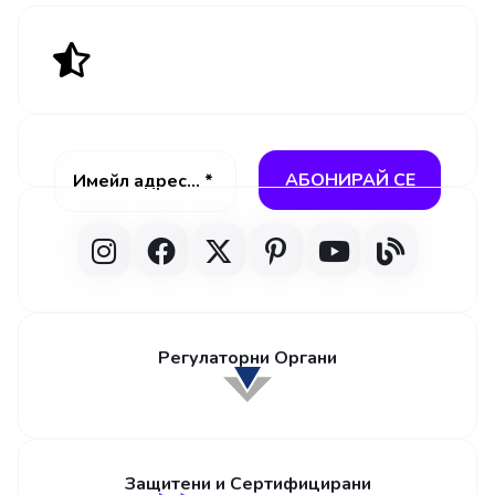
Регулаторни Органи
Защитени и Сертифицирани