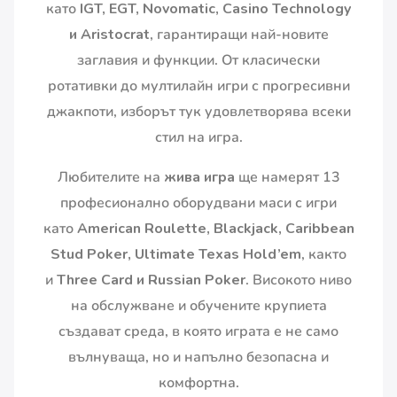
като
IGT, EGT, Novomatic, Casino Technology
и Aristocrat
, гарантиращи най-новите
заглавия и функции. От класически
ротативки до мултилайн игри с прогресивни
джакпоти, изборът тук удовлетворява всеки
стил на игра.
Любителите на
жива игра
ще намерят 13
професионално оборудвани маси с игри
като
American Roulette, Blackjack, Caribbean
Stud Poker, Ultimate Texas Hold’em
, както
и
Three Card и Russian Poker
. Високото ниво
на обслужване и обучените крупиета
създават среда, в която играта е не само
вълнуваща, но и напълно безопасна и
комфортна.