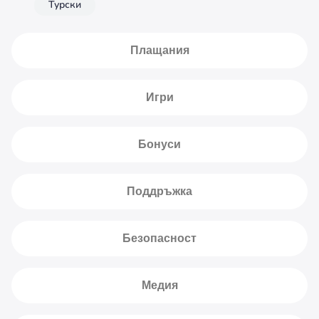
Турски
Плащания
Игри
Бонуси
Поддръжка
Безопасност
Медия