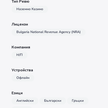
Тип Ревю
Наземно Казино
Лицензи
Bulgaria National Revenue Agency (NRA)
Компания
Н/П
Устройства
Офлайн
Езици
Английски
Български
Гръцки