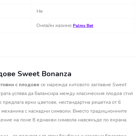
Не
Онлайн казино
Palms Bet
дове Sweet Bonanza
тивки с плодове
се нарежда хитовото заглавие
Sweet
грата успява да балансира между класическия плодов стил
 предлага ярки цветове, нестандартна решетка от 6
а механика с каскадни символи. Вместо традиционните
дение на поне 8 еднакви символа навсякъде по екрана.
ини – се редуват с пъстри бонбони и захарни близалки,