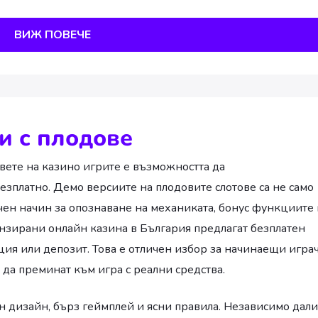
ВИЖ ПОВЕЧЕ
и с плодове
вете на казино игрите е възможността да
езплатно. Демо версиите на плодовите слотове са не само
ичен начин за опознаване на механиката, бонус функциите 
ензирани онлайн казина в България предлагат безплатен
ция или депозит. Това е отличен избор за начинаещи играч
и да преминат към игра с реални средства.
ен дизайн, бърз геймплей и ясни правила. Независимо дали