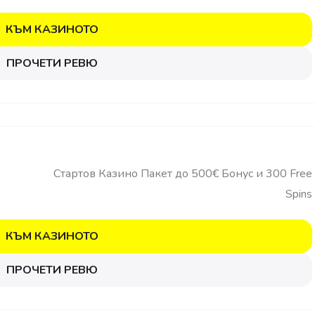
КЪМ КАЗИНОТО
ПРОЧЕТИ РЕВЮ
Стартов Казино Пакет до 500€ Бонус и 300 Free
Spins
КЪМ КАЗИНОТО
ПРОЧЕТИ РЕВЮ