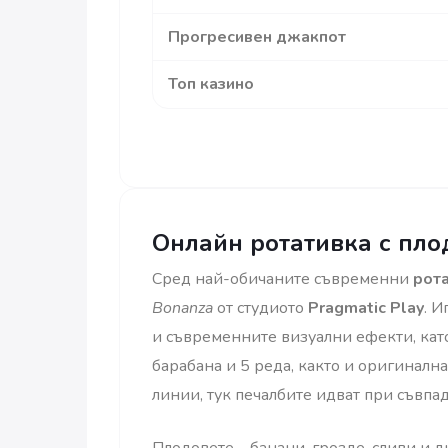
Прогресивен джакпот
Топ казино
Онлайн ротативка с пло
Сред най-обичаните съвременни
рота
Bonanza
от студиото
Pragmatic Play
. И
и съвременните визуални ефекти, като
барабана и 5 реда, както и оригиналн
линии, тук печалбите идват при съвпа
Плодовете – банани, грозде, сливи и д