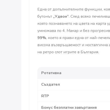
Една от допълнителните функции, коят
бутонът
„Удвои“
. След всяко печелив
която познаването на цвета на карта уд
умножава по 4. Макар и без прогресив
99%
, което я прави една от най-пече
висока възвръщаемост и носталгична 
на ретро слот игрите в България.
Ротативка
Създател
RTP
Бонус безплатни завъртания