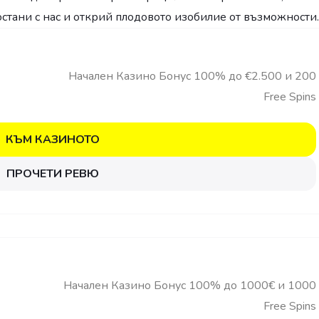
 остани с нас и открий плодовото изобилие от възможности.
Начален Казино Бонус 100% до €2.500 и 200
Free Spins
КЪМ КАЗИНОТО
ПРОЧЕТИ РЕВЮ
Начален Казино Бонус 100% до 1000€ и 1000
Free Spins