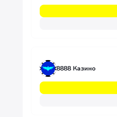
8888 Казино