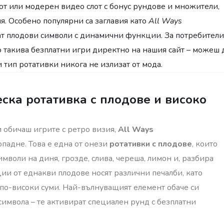
лот или модерен видео слот с бонус рундове и множители,
я. Особено популярни са заглавия като
All Ways
ат плодови символи с динамични функции. За потребители
 такива безплатни игри директно на нашия сайт – можеш 
 тип ротативки никога не излизат от мода.
ческа ротативка с плодове и високо
и обичаш игрите с ретро визия,
All Ways
опадне. Това е една от онези
ротативки с плодове
, които
имволи на диня, грозде, слива, череша, лимон и, разбира
ии от еднакви плодове носят различни печалби, като
 по-високи суми. Най-вълнуващият елемент обаче си
 символа – те активират специален рунд с безплатни