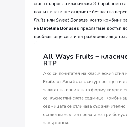
става въпрос за класически 3-барабанен с
почти винаги ще откриете безплатна верси
Fruits
или
Sweet Bonanza
, които комбинир
на
Detelina Bonuses
предлагаме достъп до
пробваш още сега и да разбереш защо този
All Ways Fruits – класи
RTP
Ако си почитател на класическия стил 
Fruits
от
Amatic
със сигурност ще ти д
залагат на изпитаната формула: ярки с
се, късметлийската седмица. Комбинац
седмицата се отличава със значително
остава шансът за появата на три бонус
завъртания.