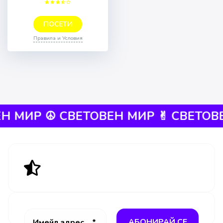
ПОСЕТИ
Правила и Условия
МИР ☮︎ СВЕТОВЕН МИР ✌︎︎
СВЕТОВЕН 