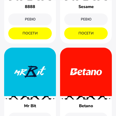
8888
Sesame
РЕВЮ
РЕВЮ
ПОСЕТИ
ПОСЕТИ
Mr Bit
Betano