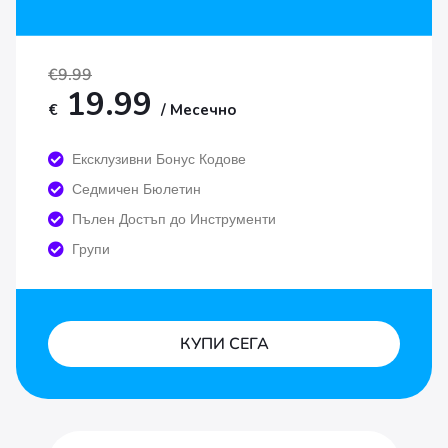
€9.99
19.99
€
/ Месечно
Ексклузивни Бонус Кодове
Седмичен Бюлетин
Пълен Достъп до Инструменти
Групи
КУПИ СЕГА