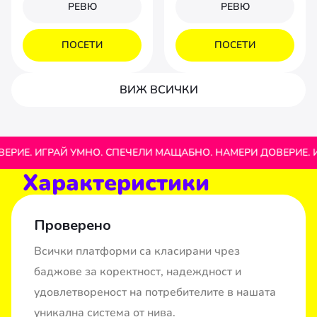
РЕВЮ
РЕВЮ
ПОСЕТИ
ПОСЕТИ
ВИЖ ВСИЧКИ
МАЩАБНО.
НАМЕРИ ДОВЕРИЕ. ИГРАЙ УМНО. СПЕЧЕЛИ МАЩАБН
РАЙ НАВСЯКЪДЕ, ПО ВСЯКО ВРЕМЕ.
ИГРАЙ НАВСЯКЪДЕ, ПО ВС
Характеристики
Проверено
Всички платформи са класирани чрез
баджове за коректност, надеждност и
удовлетвореност на потребителите в нашата
уникална система от нива.