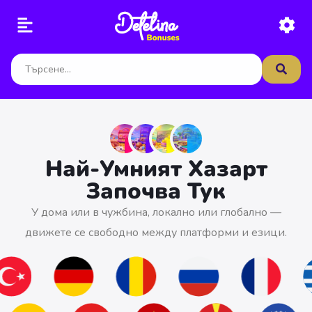
Най-Умният Хазарт
Започва Тук
У дома или в чужбина, локално или глобално —
движете се свободно между платформи и езици.