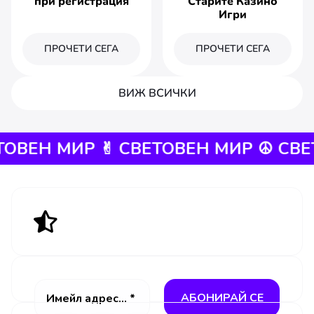
при регистрация
Старите Казино
Игри
ПРОЧЕТИ СЕГА
ПРОЧЕТИ СЕГА
ВИЖ ВСИЧКИ
СВЕТОВЕН МИР ☮︎ СВЕТОВЕН МИР ✌︎︎