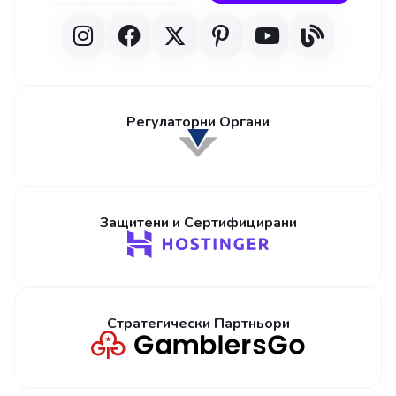
Регулаторни Органи
Защитени и Сертифицирани
Стратегически Партньори