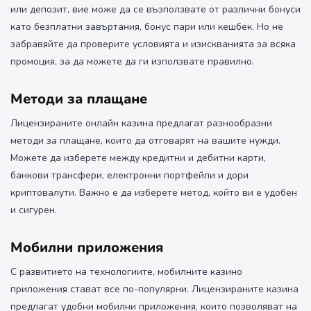
или депозит, вие може да се възползвате от различни бонуси
като безплатни завъртания, бонус пари или кешбек. Но не
забравяйте да проверите условията и изискванията за всяка
промоция, за да можете да ги използвате правилно.
Методи за плащане
Лицензираните онлайн казина предлагат разнообразни
методи за плащане, които да отговарят на вашите нужди.
Можете да изберете между кредитни и дебитни карти,
банкови трансфери, електронни портфейли и дори
криптовалути. Важно е да изберете метод, който ви е удобен
и сигурен.
Мобилни приложения
С развитието на технологиите, мобилните казино
приложения стават все по-популярни. Лицензираните казина
предлагат удобни мобилни приложения, които позволяват на