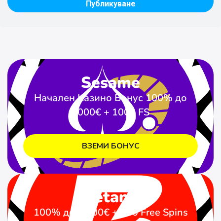
Sesame
Начален Казино Бонус 100% до
1000€ + 1000 FS
ВЗЕМИ БОНУС
Betano
100% до 1.500€ + 200 Free Spins