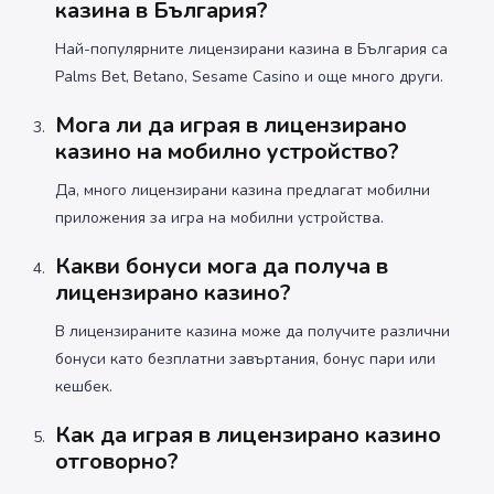
казина в България?
Най-популярните лицензирани казина в България са
Palms Bet, Betano, Sesame Casino и още много други.
Мога ли да играя в лицензирано
казино на мобилно устройство?
Да, много лицензирани казина предлагат мобилни
приложения за игра на мобилни устройства.
Какви бонуси мога да получа в
лицензирано казино?
В лицензираните казина може да получите различни
бонуси като безплатни завъртания, бонус пари или
кешбек.
Как да играя в лицензирано казино
отговорно?