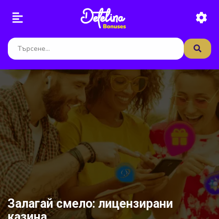
Залагай смело: лицензирани
казина