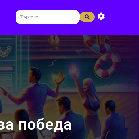
за победа