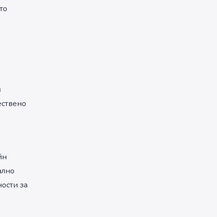
то
в
ествено
йн
ално
ости за