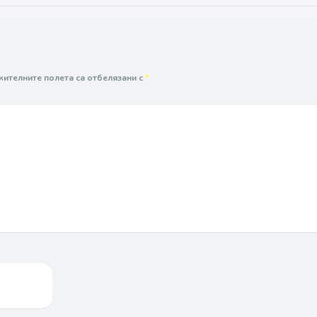
ителните полета са отбелязани с
*