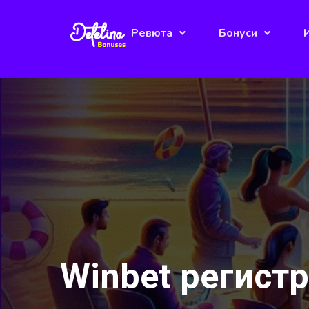
Ревюта
Бонуси
Winbet регист