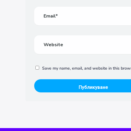
Save my name, email, and website in this brows