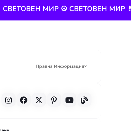
ИР ☮︎ СВЕТОВЕН МИР ✌︎︎
СВЕТОВЕН М
Правна Информация
рани