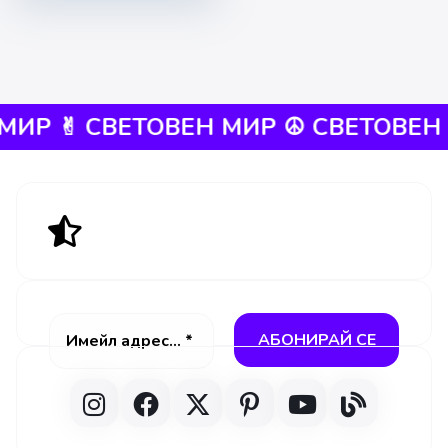
Р ✌︎︎
СВЕТОВЕН МИР ☮︎ СВЕТОВЕН М