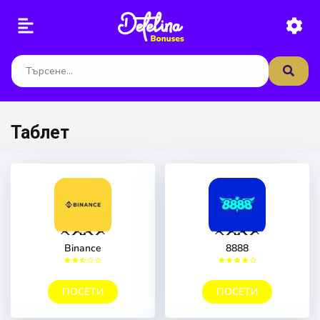
Таблет
Binance
8888
ПОСЕТИ
ПОСЕТИ