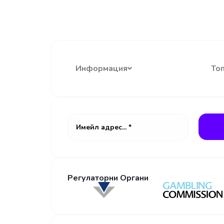
Информация
То
Регулаторни Органи