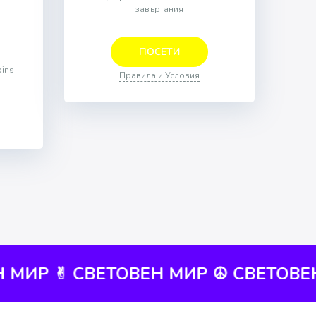
завъртания
ПОСЕТИ
pins
Правила и Условия
 ✌︎︎
СВЕТОВЕН МИР ☮︎ СВЕТОВЕН МИР