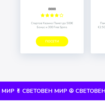
8888
Стартов Казино Пакет до 500€
Пак
Бонус и 300 Free Spins
€2.5
ПОСЕТИ
✌︎︎
СВЕТОВЕН МИР ☮︎ СВЕТОВЕН МИР