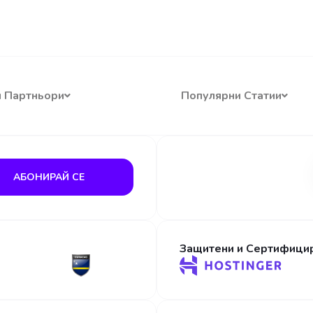
п Партньори
Популярни Статии
Защитени и Сертифици