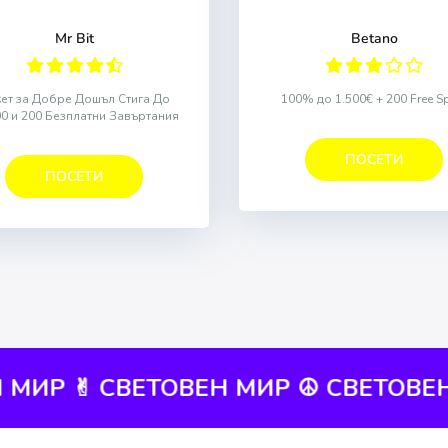
Mr Bit
Betano
ет за Добре Дошъл Стига До
100% до 1.500€ + 200 Free S
00 и 200 Безплатни Завъртания
ПОСЕТИ
ПОСЕТИ
 ✌︎︎
СВЕТОВЕН МИР ☮︎ СВЕТОВЕН МИР