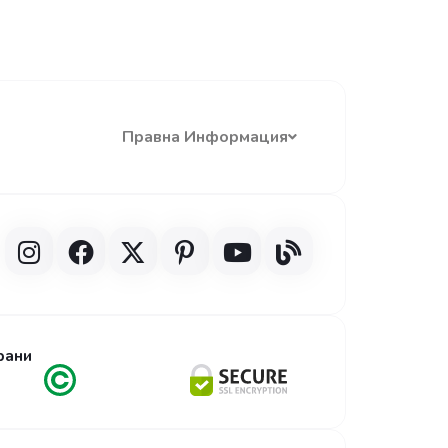
Правна Информация
рани