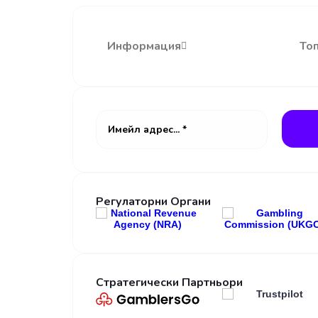
Информация
То
Регулаторни Органи
Стратегически Партньори