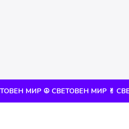
ЕН МИР ☮︎ СВЕТОВЕН МИР ✌︎︎
СВЕТОВ