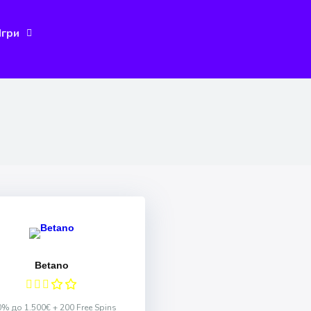
гри
Betano
% до 1.500€ + 200 Free Spins