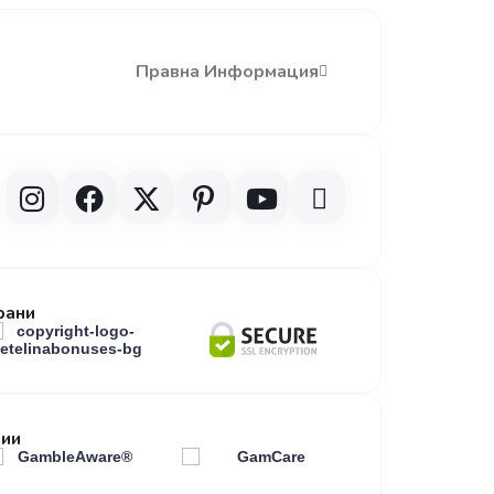
Правна Информация
рани
ии