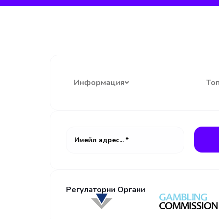
Информация
То
Регулаторни Органи