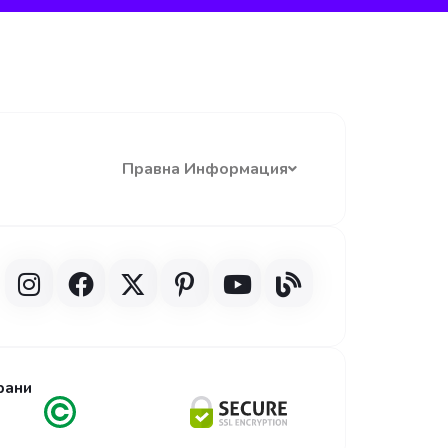
Правна Информация
рани