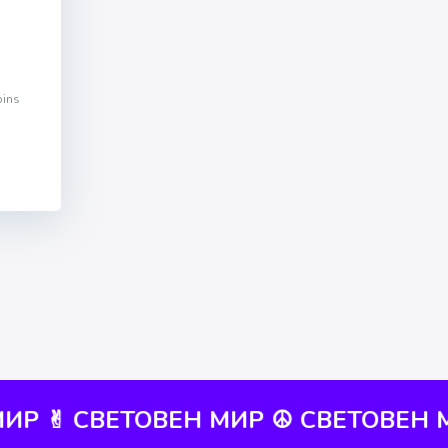
pins
︎︎
СВЕТОВЕН МИР ☮︎ СВЕТОВЕН МИР 