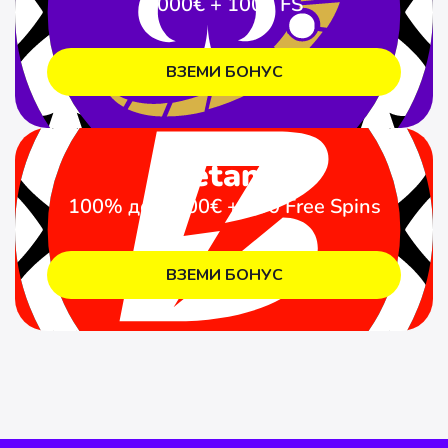
1000€ + 1000 FS
ВЗЕМИ БОНУС
Betano
100% до 1.500€ + 200 Free Spins
ВЗЕМИ БОНУС