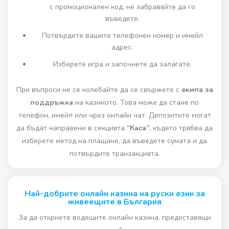
с промоционален код, не забравяйте да го
въведете.
Потвърдете вашите телефонен номер и имейл
адрес.
Изберете игра и започнете да залагате.
При въпроси не се колебайте да се свържете с
екипа за
поддръжка
на казиното. Това може да стане по
телефон, имейл или чрез онлайн чат. Депозитите могат
да бъдат направени в секцията
“Каса”
, където трябва да
изберете метод на плащане, да въведете сумата и да
потвърдите транзакцията.
Най-добрите онлайн казина на руски език за
живеещите в България
За да откриете водещите онлайн казина, предоставящи