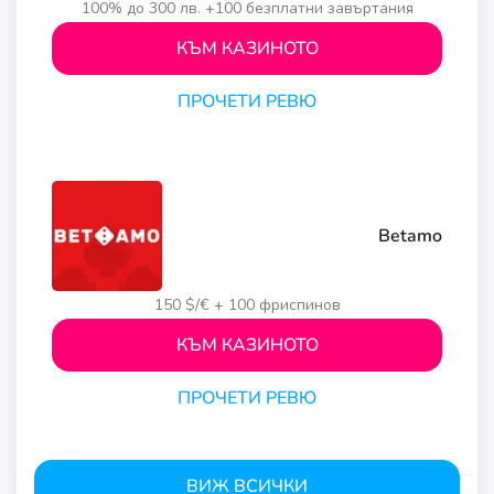
100% до 300 лв. +100 безплатни завъртания
КЪМ КАЗИНОТО
ПРОЧЕТИ РЕВЮ
Betamo
150 $/€ + 100 фриспинов
КЪМ КАЗИНОТО
ПРОЧЕТИ РЕВЮ
ВИЖ ВСИЧКИ