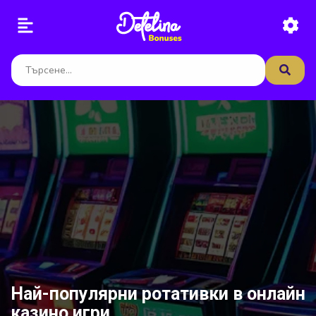
Най-популярни ротативки в онлайн
казино игри