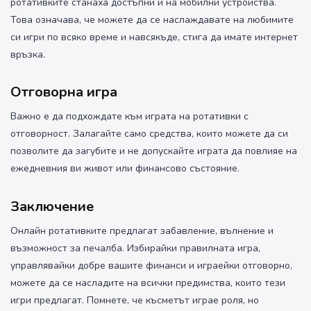
ротативките станаха достъпни и на мобилни устройства.
Това означава, че можете да се наслаждавате на любимите
си игри по всяко време и навсякъде, стига да имате интернет
връзка.
Отговорна игра
Важно е да подхождате към играта на ротативки с
отговорност. Залагайте само средства, които можете да си
позволите да загубите и не допускайте играта да повлияе на
ежедневния ви живот или финансово състояние.
Заключение
Онлайн ротативките предлагат забавление, вълнение и
възможност за печалба. Избирайки правилната игра,
управлявайки добре вашите финанси и играейки отговорно,
можете да се насладите на всички предимства, които тези
игри предлагат. Помнете, че късметът играе роля, но