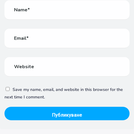
Save my name, email, and website in this browser for the
next time I comment.