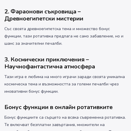
2. Фараонови съкровища –
Древноегипетски мистерии
Със своята древноегипетска тема и множество бонус
функции, тази ротативка предлага не само забавление, но и
шанс за значителни печалби.
3. Космически приключения –
Научнофантастична атмосфера
Тази игра е любима на много играчи заради своята уникална
космическа тема и възможността за големи печалби чрез
иновативни бонус функции.
Бонус функции в онлайн ротативките
Бонус функциите са сърцето на всяка съвременна ротативка.
Те включват безплатни завъртания, множители на