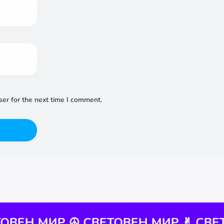
er for the next time I comment.
ВЕТОВЕН МИР ✌︎︎
СВЕТОВЕН МИР ☮︎ С