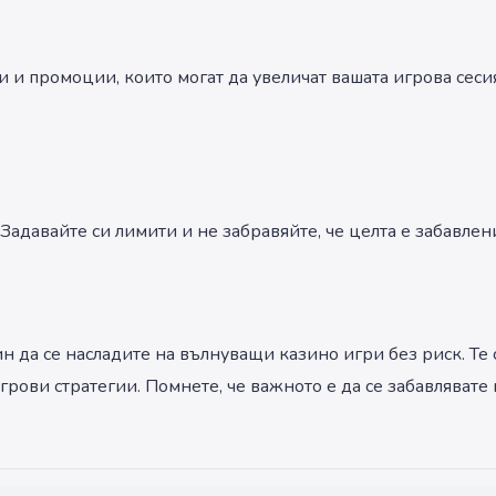
 и промоции, които могат да увеличат вашата игрова сеси
Задавайте си лимити и не забравяйте, че целта е забавлен
н да се насладите на вълнуващи казино игри без риск. Те 
рови стратегии. Помнете, че важното е да се забавлявате 