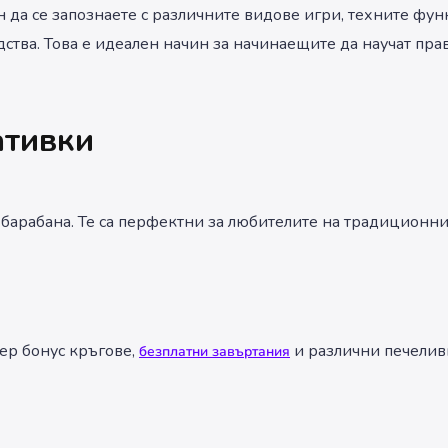
н да се запознаете с различните видове игри, техните фу
дства. Това е идеален начин за начинаещите да научат пра
ативки
 барабана. Те са перфектни за любителите на традиционн
ер бонус кръгове,
и различни печели
безплатни завъртания