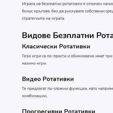
Играта на безплатни ротативки е отличен начи
бонус кръгове, без да рискувате собствени сре
стратегиите на играта.
Видове Безплатни Рот
Класически Ротативки
Тези игри са по-прости и обикновено имат три
казино игри.
Видео Ротативки
Те предлагат по-сложни функции, като наприм
комбинации.
Прогресивни Ротативки