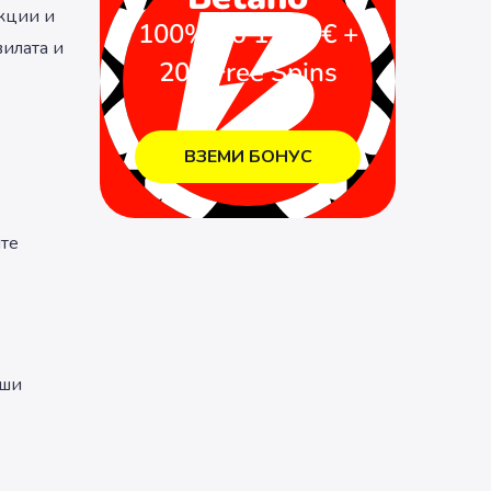
нкции и
100% до 1.500€ +
вилата и
200 Free Spins
ВЗЕМИ БОНУС
ите
вши