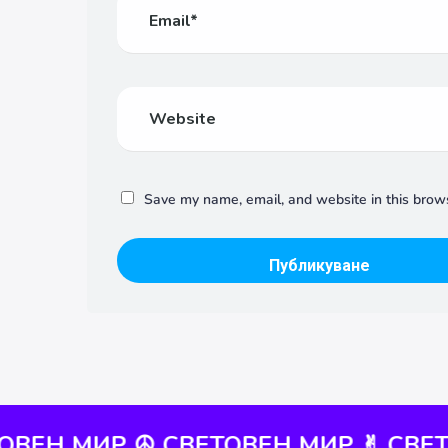
Save my name, email, and website in this brows
ВЕТОВЕН МИР ✌︎︎
СВЕТОВЕН МИР ☮︎ С