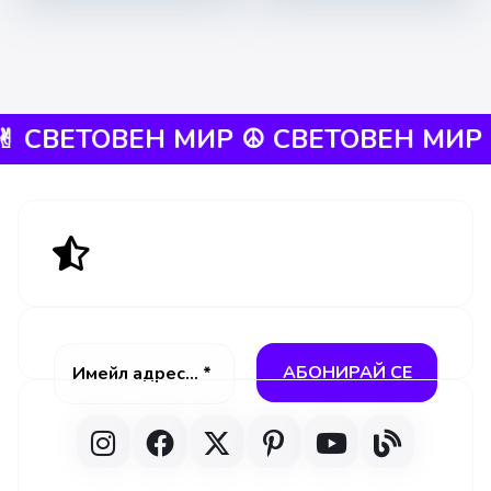
︎
СВЕТОВЕН МИР ☮︎ СВЕТОВЕН МИР ✌︎