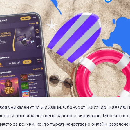
оя уникален стил и дизайн. С бонус от 100% до 1000 лв. 
 клиенти висококачествено казино изживяване. Множество
място за всички, които търсят качествено онлайн развлече