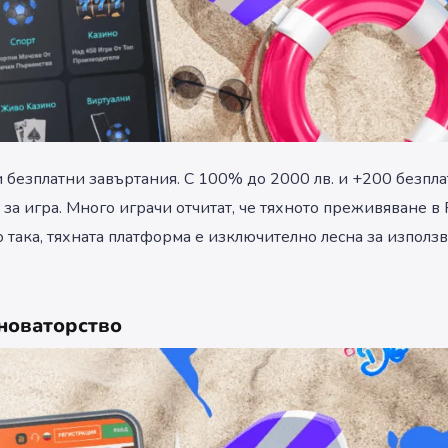
и безплатни завъртания. С 100% до 2000 лв. и +200 безпл
 за игра. Много играчи отчитат, че тяхното преживяване в
 така, тяхната платформа е изключително лесна за използ
 новаторство