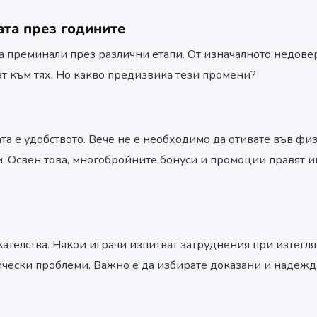
ата през годините
са преминали през различни етапи. От изначалното недове
мат към тях. Но какво предизвика тези промени?
та е удобството. Вече не е необходимо да отивате във фи
ри. Освен това, многобройните бонуси и промоции правят и
ателства. Някои играчи изпитват затруднения при изтегля
хнически проблеми. Важно е да избирате доказани и надеж