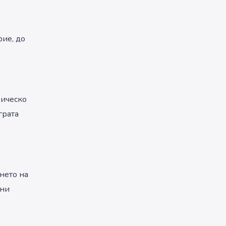
рие, до
зическо
грата
нето на
дни