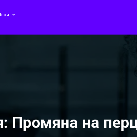
Игри
: Промяна на пер