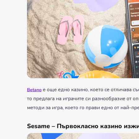
е още едно казино, което се отличава съ
Betano
то предлага на играчите си разнообразие от о
методи за игра, което го прави едно от най-пр
Sesame – Първокласно казино изж