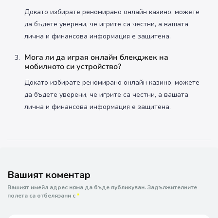
Докато избирате реномирано онлайн казино, можете
да бъдете уверени, че игрите са честни, а вашата
лична и финансова информация е защитена.
Мога ли да играя онлайн блекджек на
мобилното си устройство?
Докато избирате реномирано онлайн казино, можете
да бъдете уверени, че игрите са честни, а вашата
лична и финансова информация е защитена.
Вашият коментар
Вашият имейл адрес няма да бъде публикуван.
Задължителните
полета са отбелязани с
*