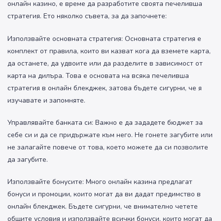
онлайн казино, е време да разработите своята печеливша
стратегия. Ето няколко съвета, за да започнете:
Използвайте основната стратегия: Основната стратегия е
комплект от правила, които ви казват кога да вземете карта,
да останете, да удвоите или да разделите в зависимост от
карта на дилъра. Това е основата на всяка печеливша
стратегия в онлайн блекджек, затова бъдете сигурни, че я
изучавате и запомняте.
Управлявайте банката си: Важно е да зададете бюджет за
себе си и да се придържате към него. Не гонете загубите или
не залагайте повече от това, което можете да си позволите
да загубите.
Използвайте бонусите: Много онлайн казина предлагат
бонуси и промоции, които могат да ви дадат предимство в
онлайн блекджек. Бъдете сигурни, че внимателно четете
общите условия и използвайте всички бонуси, които могат да