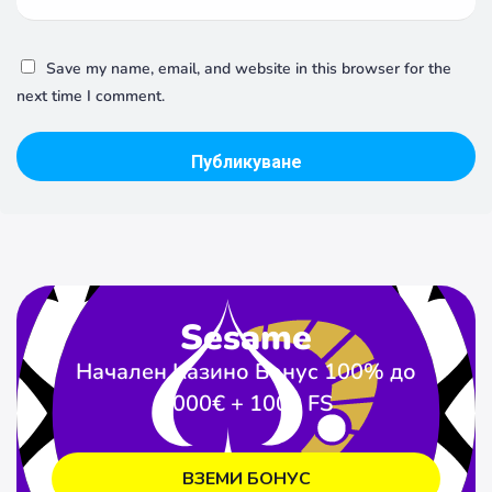
Save my name, email, and website in this browser for the
next time I comment.
Sesame
Начален Казино Бонус 100% до
1000€ + 1000 FS
ВЗЕМИ БОНУС