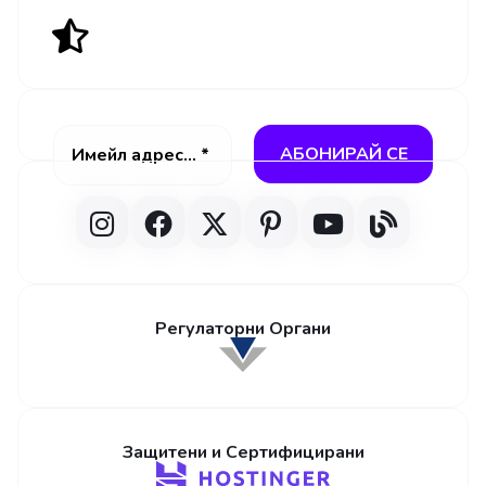
Регулаторни Органи
Защитени и Сертифицирани