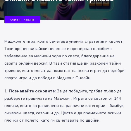
Онлайн Казино
Маджонг е игра, която съчетава умения, стратегия и късмет.
Този древен китайски пъзел се е превърнал в любимо
забавление за милиони хора по света, благодарение на
своята онлайн версия. В тази статия ще ви разкрием тайни
трикове, които могат да помогнат на всеки играч да подобри
своята игра и да победи в Маджонг Онлайн.
1.
Познавайте основите:
За да победите, трябва първо да
разберете правилата на Маджонг. Играта се състои от 144
плочки, които са разделени на различни категории – бамбук,
символи, цветя, сезони и др. Целта е да премахнете всички
плочки от полето, като ги съчетавате по двойки.