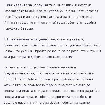
5.
Внимавайте за „ловушките“:
Някои плочки могат да
изглеждат като лесни за съчетаване, но всъщност могат да
ви заблудят и да затруднят вашата игра в по-късен етап.
Учите от грешките си и се опитайте да избегнете подобни
ловушки в бъдеще.
6.
Практикувайте редовно:
Както при всяка игра,
практиката е от съществено значение за усъвършенстването
на вашите умения. Играйте редовно, за да развиете интуиция
за играта и да подобрите вашата стратегия.
За тези, които търсят още повече вълнение и
предизвикателства, предлагаме да опитате късмета си в
Betano Casino. Betano предлага разнообразие от онлайн
казино игри, включително Маджонг, където можете да
тествате уменията си и да спечелите страхотни награди. Със
своята интуитивна платформа и привлекателни бонуси,
Betano е идеалното място за всеки любител на казино