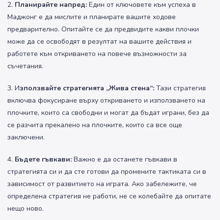
2.
Планирайте напред:
Един от ключовете към успеха в
Маджонг е да мислите и планирате вашите ходове
предварително. Опитайте се да предвидите какви плочки
може да се освободят в резултат на вашите действия и
работете към откриването на повече възможности за
съчетания.
3. И
зползвайте стратегията „Жива стена“:
Тази стратегия
включва фокусиране върху откриването и използването на
плочките, които са свободни и могат да бъдат играни, без да
се разчита прекалено на плочките, които са все още
заключени.
4.
Бъдете гъвкави:
Важно е да останете гъвкави в
стратегията си и да сте готови да промените тактиката си в
зависимост от развитието на играта. Ако забележите, че
определена стратегия не работи, не се колебайте да опитате
нещо ново.