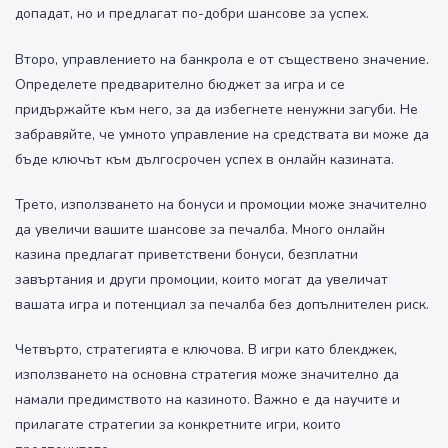
допадат, но и предлагат по-добри шансове за успех.
Второ, управлението на банкрола е от съществено значение.
Определете предварително бюджет за игра и се
придържайте към него, за да избегнете ненужни загуби. Не
забравяйте, че умното управление на средствата ви може да
бъде ключът към дългосрочен успех в онлайн казината.
Трето, използването на бонуси и промоции може значително
да увеличи вашите шансове за печалба. Много онлайн
казина предлагат приветствени бонуси, безплатни
завъртания и други промоции, които могат да увеличат
вашата игра и потенциал за печалба без допълнителен риск.
Четвърто, стратегията е ключова. В игри като блекджек,
използването на основна стратегия може значително да
намали предимството на казиното. Важно е да научите и
прилагате стратегии за конкретните игри, които