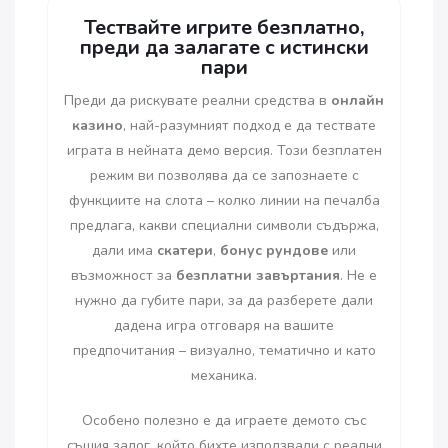
Тествайте игрите безплатно,
преди да залагате с истински
пари
Преди да рискувате реални средства в
онлайн
казино
, най-разумният подход е да тествате
играта в нейната демо версия. Този безплатен
режим ви позволява да се запознаете с
функциите на слота – колко линии на печалба
предлага, какви специални символи съдържа,
дали има
скатери
,
бонус рундове
или
възможност за
безплатни завъртания
. Не е
нужно да губите пари, за да разберете дали
дадена игра отговаря на вашите
предпочитания – визуално, тематично и като
механика.
Особено полезно е да играете демото със
същия залог, който бихте използвали с реални