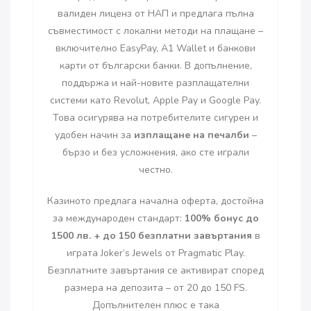
валиден лиценз от НАП и предлага пълна
съвместимост с локални методи на плащане –
включително EasyPay, A1 Wallet и банкови
карти от български банки. В допълнение,
поддържа и най-новите разплащателни
системи като Revolut, Apple Pay и Google Pay.
Това осигурява на потребителите сигурен и
удобен начин за
изплащане на печалби
–
бързо и без усложнения, ако сте играли
честно.
Казиното предлага начална оферта, достойна
за международен стандарт:
100% бонус до
1500 лв. + до 150 безплатни завъртания
в
играта Joker’s Jewels от Pragmatic Play.
Безплатните завъртания се активират според
размера на депозита – от 20 до 150 FS.
Допълнителен плюс е така