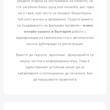
убедите отдела за обслужване на клиенти, че
сте загубили бонус рунд или печалба, ако това
не е така, най-често се оказват безуспешни,
тъй като всичко е проверимо. Същото важи и
за създаването на фалшиви профили –
всяко
онлайн казино в България
работи с
верификация на самоличността и автоматично
засича дублиращи се регистрации.
Вместо да търсите „вратички“, фокусирайте се
върху честна и информирана игра. Това е
единственият устойчив начин да се
забавлявате и потенциално да печелите, без
да нарушавате правилата.