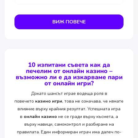
ВИЖ ПОВЕЧЕ
10 изпитани съвета как да
печелим от онлайн казино –
възможно ли е да изкарваме пари
от онлайн игри?
Докато шансът играе водеща роля в
повечето
казино игри
, това не означава, че нямате
влияние върху крайния резултат. Успешната игра
в
онлайн казино
не се гради върху късмета, а
върху навици, самоконтрол и разбиране на
правилата. Един информиран играч има далеч по-