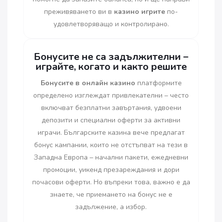
преживяването ви в
казино игрите
по-
удовлетворяващо и контролирано.
Бонусите не са задължителни –
играйте, когато и както решите
Бонусите в онлайн казино
платформите
определено изглеждат привлекателни – често
включват безплатни завъртания, удвоени
депозити и специални оферти за активни
играчи. Българските казина вече предлагат
бонус кампании, които не отстъпват на тези в
Западна Европа – начални пакети, ежедневни
промоции, уикенд презареждания и дори
почасови оферти. Но въпреки това, важно е да
знаете, че приемането на бонус не е
задължение, а избор.