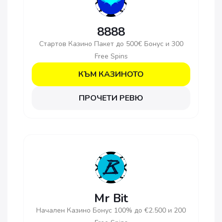
8888
Стартов Казино Пакет до 500€ Бонус и 300
Free Spins
КЪМ КАЗИНОТО
ПРОЧЕТИ РЕВЮ
Mr Bit
Начален Казино Бонус 100% до €2.500 и 200