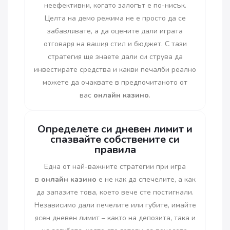
неефективни, когато залогът е по-нисък.
Целта на демо режима не е просто да се
забавлявате, а да оцените дали играта
отговаря на вашия стил и бюджет. С тази
стратегия ще знаете дали си струва да
инвестирате средства и какви печалби реално
можете да очаквате в предпочитаното от
вас
онлайн казино
.
Определете си дневен лимит и
спазвайте собствените си
правила
Една от най-важните стратегии при игра
в
онлайн казино
е не как да спечелите, а как
да запазите това, което вече сте постигнали.
Независимо дали печелите или губите, имайте
ясен дневен лимит – както на депозита, така и