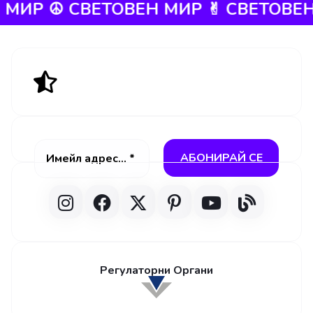
︎ СВЕТОВЕН МИР ✌︎︎
СВЕТОВЕН МИР 
Регулаторни Органи