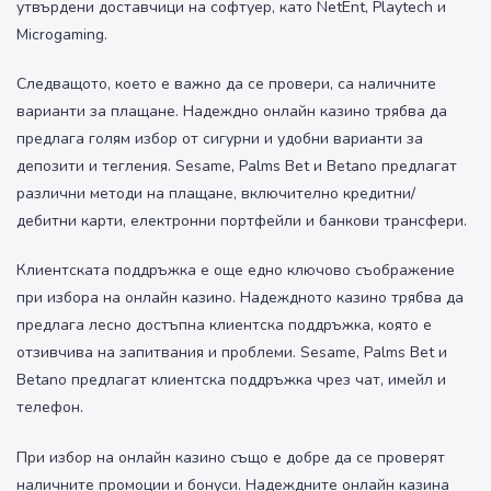
утвърдени доставчици на софтуер, като NetEnt, Playtech и
Microgaming.
Следващото, което е важно да се провери, са наличните
варианти за плащане. Надеждно онлайн казино трябва да
предлага голям избор от сигурни и удобни варианти за
депозити и тегления. Sesame, Palms Bet и Betano предлагат
различни методи на плащане, включително кредитни/
дебитни карти, електронни портфейли и банкови трансфери.
Клиентската поддръжка е още едно ключово съображение
при избора на онлайн казино. Надеждното казино трябва да
предлага лесно достъпна клиентска поддръжка, която е
отзивчива на запитвания и проблеми. Sesame, Palms Bet и
Betano предлагат клиентска поддръжка чрез чат, имейл и
телефон.
При избор на онлайн казино също е добре да се проверят
наличните промоции и бонуси. Надеждните онлайн казина