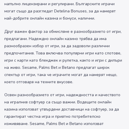
напълно лицензирани и регулирани. Българските играчи
могат също да разгледат Detelina Bonuses, за да намерят
най-добрите онлайн казина и бонуси, налични.
Друг важен фактор за обмисляне е разнообразието от игри,
предлагани. Надеждно онлайн казино трябва да има
разнообразен избор от игри, за да задоволи различни
предпочитания. Това включва популярни игри като слотове,
игри с карти като блекджек и рулетка, както и игри с дилъри
на живо. Sesame, Palms Bet и Betano предлагат широк
спектър от игри, така че играчите могат да намерят нещо,
което отговаря на техните вкусове.
Освен разнообразието от игри, надеждността и качеството
на игралния софтуер са също важни. Водещите онлайн
казина използват утвърдени доставчици на софтуер, за да
гарантират честна игра и приятно потребителско
изживяване. Sesame, Palms Bet и Betano използват