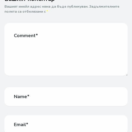
Вашият имейл адрес няма да бъде публикуван.
Задължителните
полета са отбелязани с
*