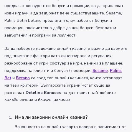
предлагат конкурентни бонуси и промоции, за да привлекат
нови играчи и да задържат вече съществуващите. Sesame,
Palms Bet и Betano предлагат голям избор от бонуси и
промоции, включително добре дошли бонуси, безплатни
завъртания и програми за лоялност.
За да изберете надеждно онлайн казино, е важно да вземете
под внимание фактори като лицензиране и регулация,
разнообразие от игри, софтуер за игри, начини за плащане,
поддръжка на клиенти и бонуси / промоции.
Sesame
,
Palms
Bet
и
Betano
са сред топ онлайн казината, които отговарят
на тези критерии. Българските играчи могат също да
разгледат
Detelina Bonuses
, за да открият най-добрите
онлайн казина и бонуси, налични.
Има ли законни онлайн казина?
Законността на онлайн хазарта варира в зависимост от