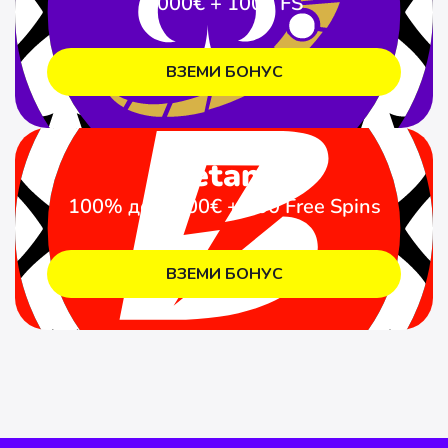
1000€ + 1000 FS
ВЗЕМИ БОНУС
Betano
100% до 1.500€ + 200 Free Spins
ВЗЕМИ БОНУС