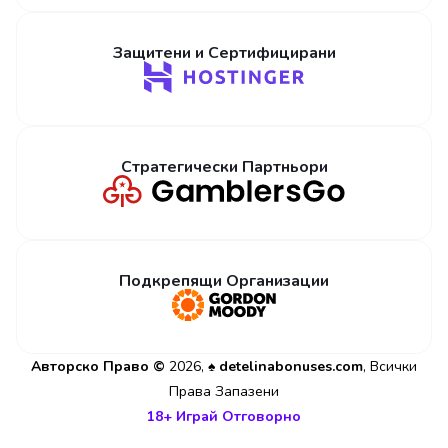
Защитени и Сертифицирани
Стратегически Партньори
Подкрепящи Организации
Авторско Право ©
2026, ♠️
detelinabonuses.com
, Всички
Права Запазени
18+ Играй Отговорно