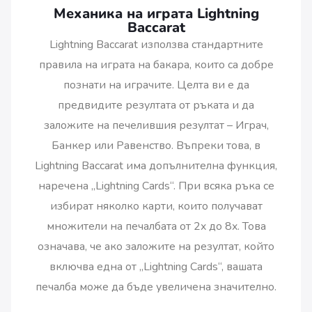
Механика на играта Lightning
Baccarat
Lightning Baccarat използва стандартните
правила на играта на бакара, които са добре
познати на играчите. Целта ви е да
предвидите резултата от ръката и да
заложите на печелившия резултат – Играч,
Банкер или Равенство. Въпреки това, в
Lightning Baccarat има допълнителна функция,
наречена „Lightning Cards“. При всяка ръка се
избират няколко карти, които получават
множители на печалбата от 2x до 8x. Това
означава, че ако заложите на резултат, който
включва една от „Lightning Cards“, вашата
печалба може да бъде увеличена значително.