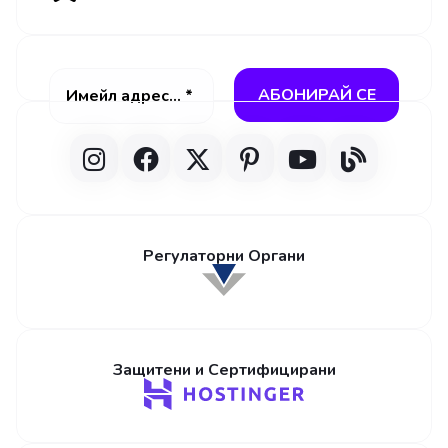
Регулаторни Органи
Защитени и Сертифицирани