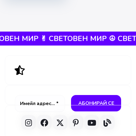
ВЕН МИР ✌︎︎
СВЕТОВЕН МИР ☮︎ СВЕТО