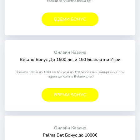
талони за участие всеки ден.
ВЗЕМИ БОНУС
Онлайн Казино
Betano Бонус До 1500 лв. и 150 Безплатни Игри
Вземете 100% до 1500 лв. бонус и до 150 безплатни завъртания при
първи депозит в Betano днес!
ВЗЕМИ БОНУС
Онлайн Казино
Palms Bet Бонус до 1000€