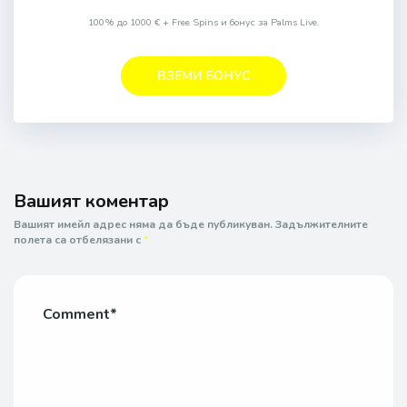
100% до 1000 € + Free Spins и бонус за Palms Live.
ВЗЕМИ БОНУС
Вашият коментар
Вашият имейл адрес няма да бъде публикуван.
Задължителните
полета са отбелязани с
*