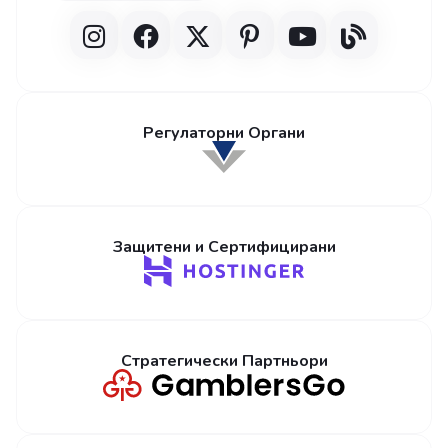
Регулаторни Органи
Защитени и Сертифицирани
Стратегически Партньори