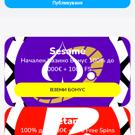
Sesame
Начален Казино Бонус 100% до
1000€ + 1000 FS
ВЗЕМИ БОНУС
Betano
100% до 1.500€ + 200 Free Spins