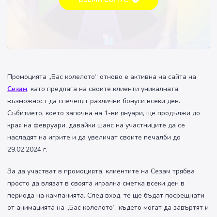
Промоцията „Бас колелото“ отново е активна на сайта на
Сезам
, като предлага на своите клиенти уникалната
възможност да спечелят различни бонуси всеки ден.
Събитието, което започна на 1-ви януари, ще продължи до
края на февруари, давайки шанс на участниците да се
насладят на игрите и да увеличат своите печалби до
29.02.2024 г.
За да участват в промоцията, клиентите на Сезам трябва
просто да влязат в своята игрална сметка всеки ден в
периода на кампанията. След вход, те ще бъдат посрещнати
от анимацията на „Бас колелото“, където могат да завъртят и