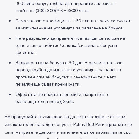
300 лева бонус, трябва да направите залози на
стойност (300+300) * 6 = 3600 лева.
Само залози с коефициент 1.50 или по-голям се считат
за изпълнение на условията за залагане на бонуса.
Не е разрешено да правите повтарящи се залози на
едно и също събитие/колонка/система с бонусни
средства.
Валидността на бонуса е 30 дни. В рамките на този
период трябва да изпълните условията за залог, в
противен случай бонусът и генерираните с него
печалби ще бъдат премахнати.
Офертата не важи за депозити, направени с
разплащателен метод Skrill.
Не пропускайте възможността да се възползвате от този
изключителен начален бонус от Palms Bet! Регистрирайте се
сега, направете депозит и започнете да се забавлявате със