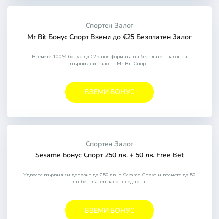
Спортен Залог
Mr Bit Бонус Спорт Вземи до €25 Безплатен Залог
Вземете 100% бонус до €25 под формата на безплатен залог за
първия си залог в Mr Bit Спорт!
ВЗЕМИ БОНУС
Спортен Залог
Sesame Бонус Спорт 250 лв. + 50 лв. Free Bet
Удвоете първия си депозит до 250 лв. в Sesame Спорт и вземете до 50
лв. безплатен залог след това!
ВЗЕМИ БОНУС