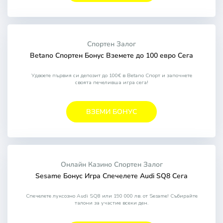
Спортен Залог
Betano Спортен Бонус Вземете до 100 евро Сега
Удвоете първия си депозит до 100€ в Betano Спорт и започнете
своята печеливша игра сега!
ВЗЕМИ БОНУС
Онлайн Казино
Спортен Залог
Sesame Бонус Игра Спечелете Audi SQ8 Сега
Спечелете луксозно Audi SQ8 или 190 000 лв. от Sesame! Събирайте
талони за участие всеки ден.