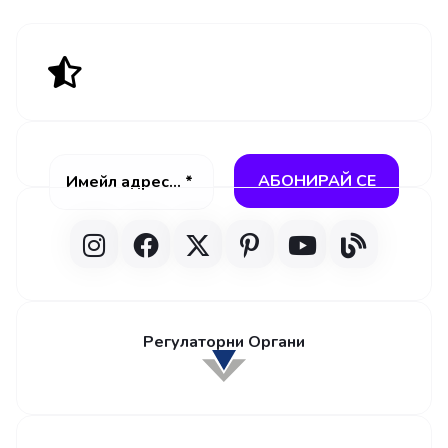
Регулаторни Органи