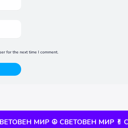
er for the next time I comment.
 ☮︎ СВЕТОВЕН МИР ✌︎︎
СВЕТОВЕН МИ