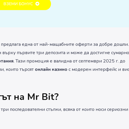
ВЗЕМИ БОНУС
, предлага една от най-мащабните оферти за добре дошли.
 върху първите три депозита и може да достигне сумарно
ртания
. Тази промоция е валидна от септември 2025 г. до
ли, които търсят
онлайн казино
с модерен интерфейс и ви
ът на Mr Bit?
 три последователни стъпки, всяка от които носи сериозни