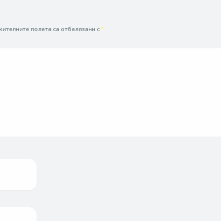
ителните полета са отбелязани с
*