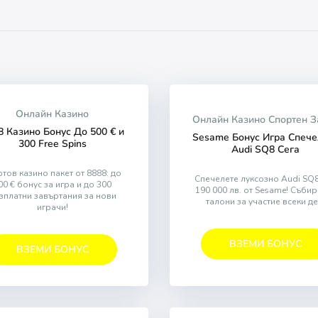
Онлайн Казино
Онлайн Казино
Спортен З
8 Казино Бонус До 500 € и
Sesame Бонус Игра Спече
300 Free Spins
Audi SQ8 Сега
ртов казино пакет от 8888: до
Спечелете луксозно Audi SQ
00 € бонус за игра и до 300
190 000 лв. от Sesame! Съби
зплатни завъртания за нови
талони за участие всеки де
играчи!
ВЗЕМИ БОНУС
ВЗЕМИ БОНУС