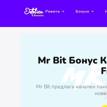
Ревюта
Бонуси
Mr Bit Бонус 
F
Mr Bit предлага начален пак
нови