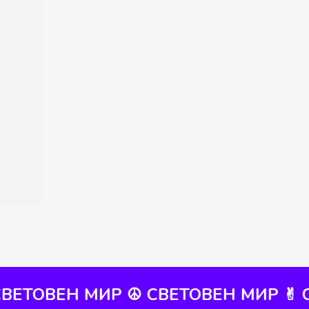
Р ☮︎ СВЕТОВЕН МИР ✌︎︎
СВЕТОВЕН МИ