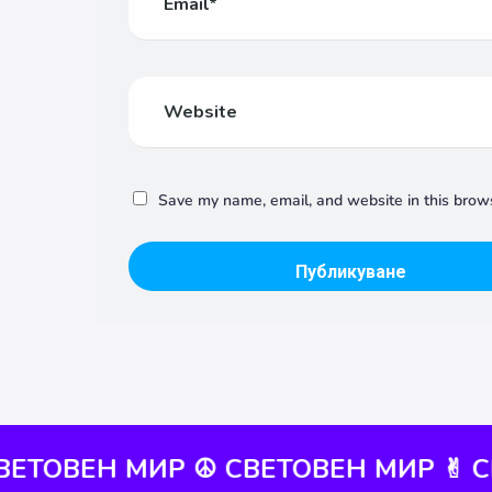
Save my name, email, and website in this brows
 ☮︎ СВЕТОВЕН МИР ✌︎︎
СВЕТОВЕН МИР