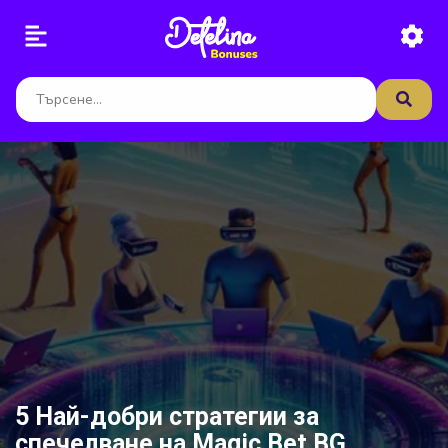
5 Най-добри стратегии за
спечелване на Magic Bet BG