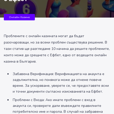
Онлайн Казино
Проблемите с онлайн казината могат да бъдат
разочароващи, но за всеки проблем съществува решение. В
тази статия ще разгледаме 10 начина да решите проблемите,
които може да срещнете с Ефбет, едно от водещите онлайн
казина в България.
Забавена Верификация: Верификацията на акаунта е
задължителна, но понякога може да отнеме повече
време. За ускоряване, уверете се, че предоставяте ясни
и точни документи съгласно изискванията на Ефбет.
Проблеми с Входа: Ако имате проблеми с вход в
акаунта си, проверете дали въвеждате правилните
потребителско име и парола. В случай на забравена