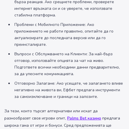
бърза реакция. Ако срещнете проблеми, проверете
интернет връзката си и се уверете, че използвате
стабилна платформа.
Проблеми с Мобилното Приложение: Ако
приложението не работи правилно, опитайте да го
актуализирате до последната версия или да го
преинсталирате.
Въпроси с Обслужването на Клиенти: За най-бърз
отговор, използвайте опцията за чат на живо.
Подгответе всички необходими данни предварително,
за да улесните комуникацията.
Отговорно Залагане: Ако усещате, че залагането влияе
негативно на живота ви, Ефбет предлага инструменти
за самоизключване и граници на залозите.
За тези, които търсят алтернативи или искат да
разнообразят своя игрови опит,
Palms Bet казино
предлага
широка гама от игри и бонуси. Сред предложенията ще