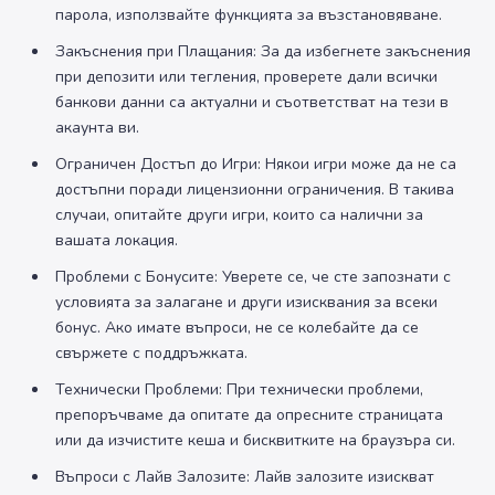
парола, използвайте функцията за възстановяване.
Закъснения при Плащания: За да избегнете закъснения
при депозити или тегления, проверете дали всички
банкови данни са актуални и съответстват на тези в
акаунта ви.
Ограничен Достъп до Игри: Някои игри може да не са
достъпни поради лицензионни ограничения. В такива
случаи, опитайте други игри, които са налични за
вашата локация.
Проблеми с Бонусите: Уверете се, че сте запознати с
условията за залагане и други изисквания за всеки
бонус. Ако имате въпроси, не се колебайте да се
свържете с поддръжката.
Технически Проблеми: При технически проблеми,
препоръчваме да опитате да опресните страницата
или да изчистите кеша и бисквитките на браузъра си.
Въпроси с Лайв Залозите: Лайв залозите изискват