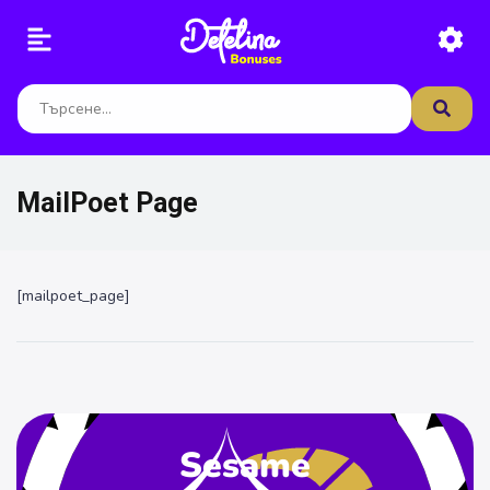
MailPoet Page
[mailpoet_page]
Sesame