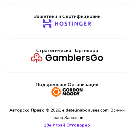
Защитени и Сертифицирани
Стратегически Партньори
Подкрепящи Организации
Авторско Право ©
2026, ♠️
detelinabonuses.com
, Всички
Права Запазени
18+ Играй Отговорно