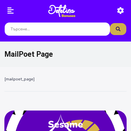
MailPoet Page
[mailpoet_page]
Sesame