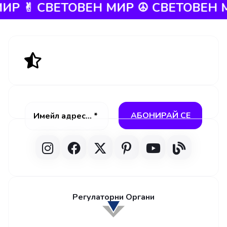
 ✌︎︎
СВЕТОВЕН МИР ☮︎ СВЕТОВЕН МИР
Регулаторни Органи