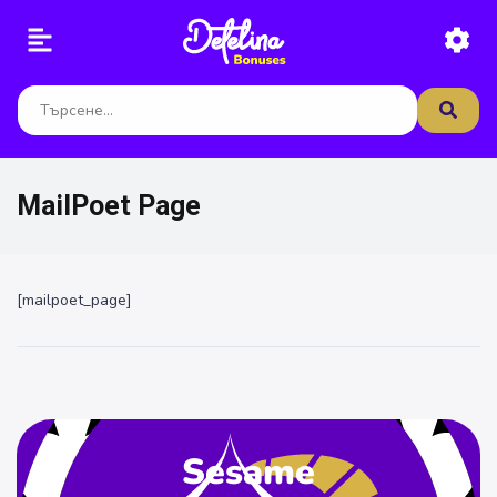
MailPoet Page
[mailpoet_page]
Sesame