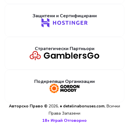
Защитени и Сертифицирани
Стратегически Партньори
Подкрепящи Организации
Авторско Право ©
2026, ♠️
detelinabonuses.com
, Всички
Права Запазени
18+ Играй Отговорно