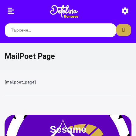
MailPoet Page
[mailpoet_page]
Sesame