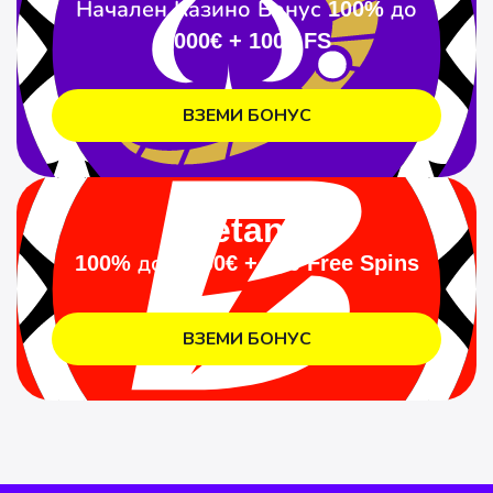
Начален Казино Бонус 100% до
1000€ + 1000 FS
ВЗЕМИ БОНУС
Betano
100% до 1.500€ + 200 Free Spins
ВЗЕМИ БОНУС