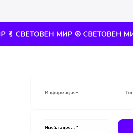
СВЕТОВЕН МИР ☮︎ СВЕТОВЕН МИР ✌︎
Информация
То